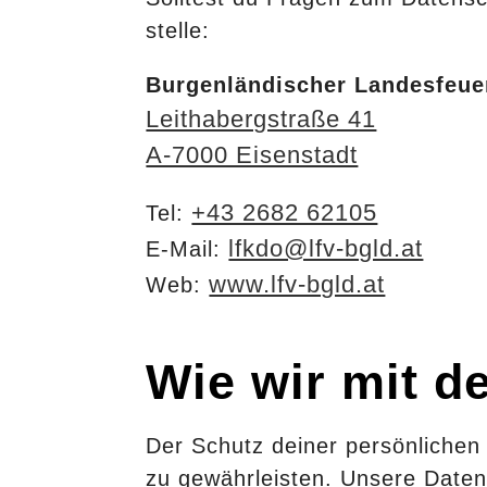
stelle:
Orie
Home
Burgenländischer Landesfeu
Pro
Leithabergstraße 41
Gastgeber
Ausr
A-7000 Eisenstadt
und
Befe
+43 2682 62105
Tel:
Wettbewerb
lfkdo@lfv-bgld.at
E-Mail:
Akkre
www.lfv-bgld.at
Web:
Sponsoren
Wie wir mit 
Aktuelles
Der Schutz deiner persönlichen 
zu gewährleisten. Unsere Daten