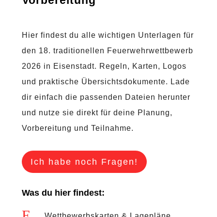
Vorbereitung
Hier findest du alle wichtigen Unterlagen für
den 18. traditionellen Feuerwehrwettbewerb
2026 in Eisenstadt. Regeln, Karten, Logos
Orientierung
Home
und praktische Übersichtsdokumente. Lade
dir einfach die passenden Dateien herunter
Programm
und nutze sie direkt für deine Planung,
Gastgeber
Ausrüstung
Vorbereitung und Teilnahme.
und
Befehle
Wettbewerb
Ich habe noch Fragen!
Akkreditierung
Was du hier findest:
Sponsoren
E
Wettbewerbskarten & Lagepläne