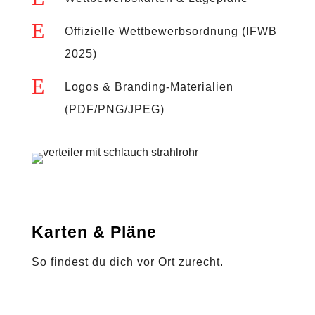
E
Offizielle Wettbewerbsordnung (IFWB
Aktuelles
2025)
E
Logos & Branding-Materialien
Downloads
(PDF/PNG/JPEG)
Karten & Pläne
So findest du dich vor Ort zurecht.